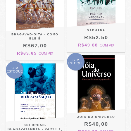
SADHANA
BHAGAVAD-GITA - COMO
R$52,50
ELE É
R$67,00
R$49,88
COM
PIX
R$63,65
COM
PIX
SEM
ESTOQUE
SEM
ESTOQUE
JOIA DO UNIVERSO
R$40,00
SRI BRHAD-
BHAGAVATAMRTA - PARTE 1,