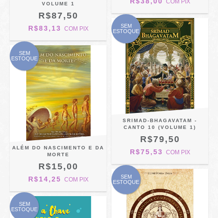
R$38,00
COM
PIX
VOLUME 1
R$87,50
SEM
R$83,13
COM
PIX
ESTOQUE
SEM
ESTOQUE
SRIMAD-BHAGAVATAM -
CANTO 10 (VOLUME 1)
R$79,50
ALÉM DO NASCIMENTO E DA
R$75,53
COM
PIX
MORTE
R$15,00
SEM
R$14,25
COM
PIX
ESTOQUE
SEM
ESTOQUE