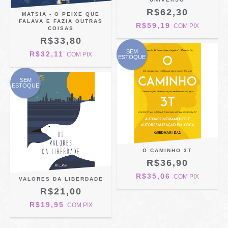
R$62,30
MATSIA - O PEIXE QUE
FALAVA E FAZIA OUTRAS
R$59,19
COM
PIX
COISAS
R$33,80
SEM
R$32,11
COM
PIX
ESTOQUE
SEM
ESTOQUE
O CAMINHO 3T
R$36,90
R$35,06
COM
PIX
VALORES DA LIBERDADE
R$21,00
R$19,95
COM
PIX