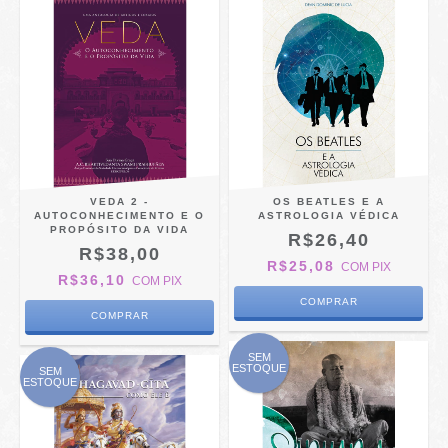
VEDA 2 -
OS BEATLES E A
AUTOCONHECIMENTO E O
ASTROLOGIA VÉDICA
PROPÓSITO DA VIDA
R$26,40
R$38,00
R$25,08
COM
PIX
R$36,10
COM
PIX
SEM
ESTOQUE
SEM
ESTOQUE