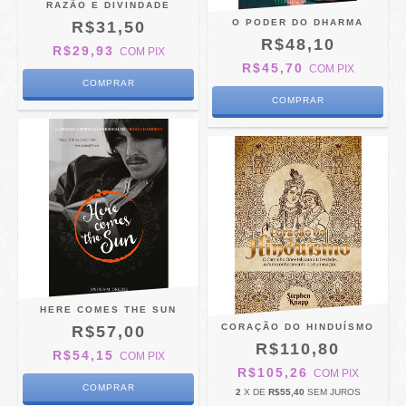
RAZÃO E DIVINDADE
O PODER DO DHARMA
R$31,50
R$48,10
R$29,93
COM
PIX
R$45,70
COM
PIX
HERE COMES THE SUN
CORAÇÃO DO HINDUÍSMO
R$57,00
R$110,80
R$54,15
COM
PIX
R$105,26
COM
PIX
2
X DE
R$55,40
SEM JUROS