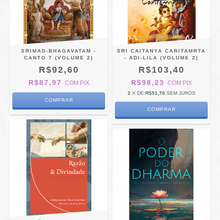
SRIMAD-BHAGAVATAM -
SRI CAITANYA CARITAMRTA
CANTO 7 (VOLUME 2)
- ADI-LILA (VOLUME 2)
R$92,60
R$103,40
R$87,97
R$98,23
COM
PIX
COM
PIX
2
X DE
R$51,70
SEM JUROS