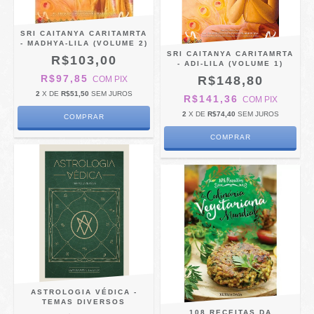
SRI CAITANYA CARITAMRTA
- MADHYA-LILA (VOLUME 2)
SRI CAITANYA CARITAMRTA
R$103,00
- ADI-LILA (VOLUME 1)
R$97,85
R$148,80
COM
PIX
2
X DE
R$51,50
SEM JUROS
R$141,36
COM
PIX
2
X DE
R$74,40
SEM JUROS
ASTROLOGIA VÉDICA -
TEMAS DIVERSOS
108 RECEITAS DA