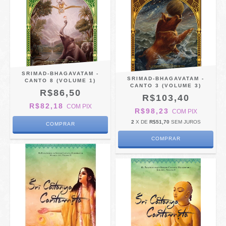
SRIMAD-BHAGAVATAM -
SRIMAD-BHAGAVATAM -
CANTO 8 (VOLUME 1)
CANTO 3 (VOLUME 3)
R$86,50
R$103,40
R$82,18
COM
PIX
R$98,23
COM
PIX
2
X DE
R$51,70
SEM JUROS