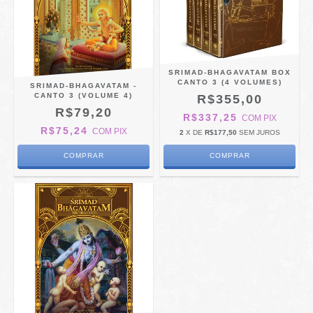
SRIMAD-BHAGAVATAM BOX
CANTO 3 (4 VOLUMES)
SRIMAD-BHAGAVATAM -
CANTO 3 (VOLUME 4)
R$355,00
R$79,20
R$337,25
COM
PIX
R$75,24
COM
PIX
2
X DE
R$177,50
SEM JUROS