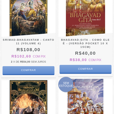
SRIMAD-BHAGAVATAM - CANTO
BHAGAVAD-GITA - COMO ELE
11 (VOLUME 4)
É - (VERSÃO POCKET 10 X
15CM)
R$108,00
R$40,00
R$102,60
COM
PIX
R$38,00
COM
PIX
2
X DE
R$54,00
SEM JUROS
SEM
ESTOQUE